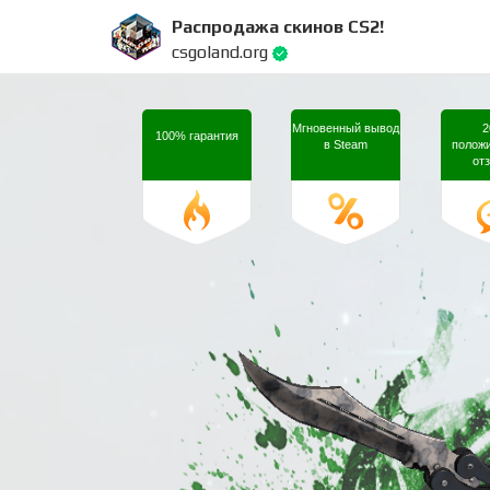
Распродажа скинов CS2!
csgoland.org
Мгновенный вывод
2
100%
гарантия
в
Steam
полож
от