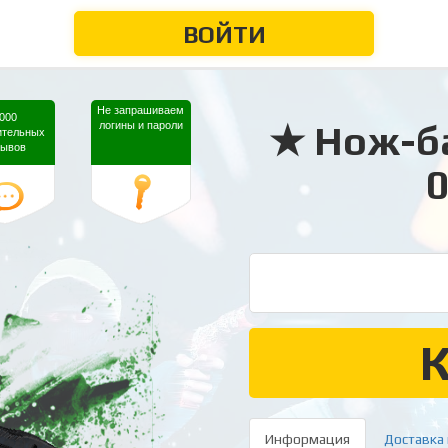
ВОЙТИ
Не
запрашиваем
000
★ Нож-ба
логины и пароли
ительных
зывов
0
Информация
Доставка 