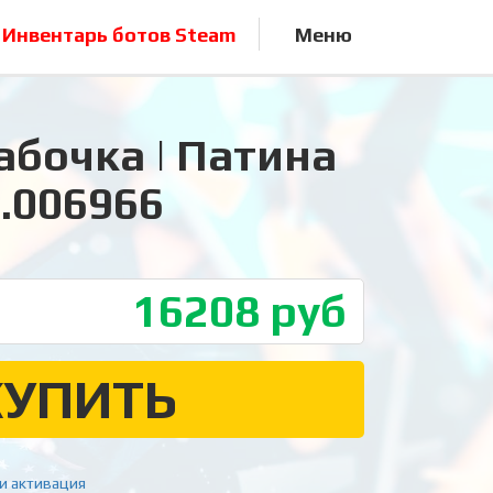
Инвентарь ботов Steam
Меню
бочка | Патина
.006966
16208
руб
КУПИТЬ
и активация