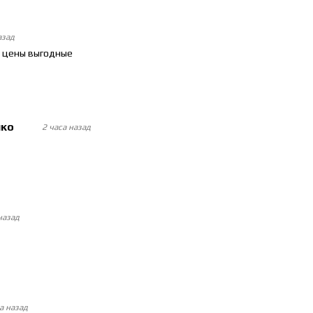
азад
и цены выгодные
нко
2 часа назад
назад
а назад