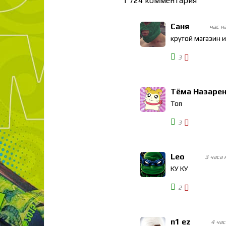
1 724
комментария
Саня
час н
крутой магазин 
3
Тёма Назаре
Топ
3
Leo
3 часа 
КУ КУ
2
n1 ez
4 час